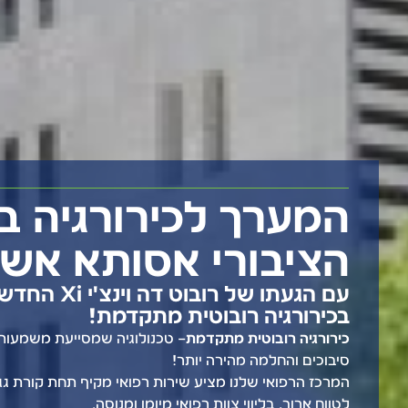
המערך לכירורגיה ב
המטופלים
הציבורי אסותא אש
המתקדם ביותר בכירור
עם הגעתו של 
בכירורגיה רובוטית מתקדמת!
זהו הרובוט החמישי ה
כירורגיה רובוטית מתקדמת
– טכנולוגיה שמסייעת משמעותית
מתקדמת באזור הדרום
סיבוכים והחלמה מהירה יותר!
יתרונות הטכ
המרכז הרפואי שלנו מציע שירות רפואי מקיף תחת קורת גג
לטווח ארוך, בליווי צוות רפואי מיומן ומנוסה.