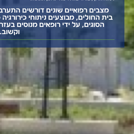
ניתוחים מדויקים
מצבים רפואיים שונים דורשים התערבו
החלמה מהירה י
בית החולים, מבוצעים ניתוחי כירורגיה כ
פחות כאבים ומ
הסוגים, על ידי רופאים מנוסים בעז
שיפור איכות הני
וקשוב.
הרובוט החדש מצריך ה
מיטבית ושירות איכותי
זהו צעד משמעותי בקי