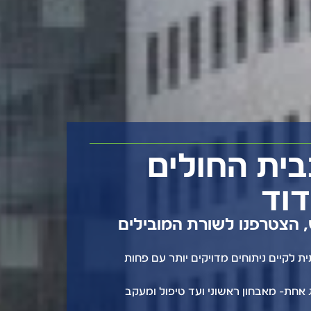
רובוט דה וינצ'י Xi חדש – טכנולוגיה מת
בית החולים
דוד
גיה רובוטית.
רובוט דה וינצ'י Xi החדש, הצטרפנו לשורת המובילים
מצטרף לצוות הרפואי, מה שהופך את את בית החולים למוביל בטכנולו
 לקיים ניתוחים מדויקים יותר עם פחות
.
נולוגיה החדשה:
 אחת- מאבחון ראשוני ועד טיפול ומעקב